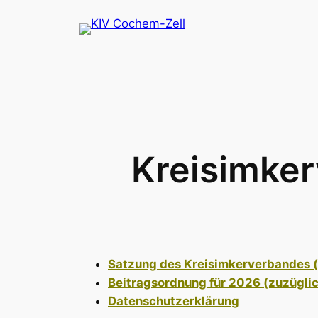
Zum
Inhalt
springen
Kreisimker
Satzung des Kreisimkerverbandes (
Beitragsordnung für 2026 (zuzüglic
Datenschutzerklärung