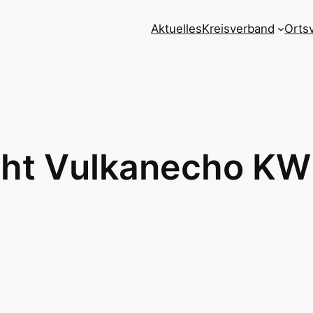
Aktuelles
Kreisverband
Orts
cht Vulkanecho K